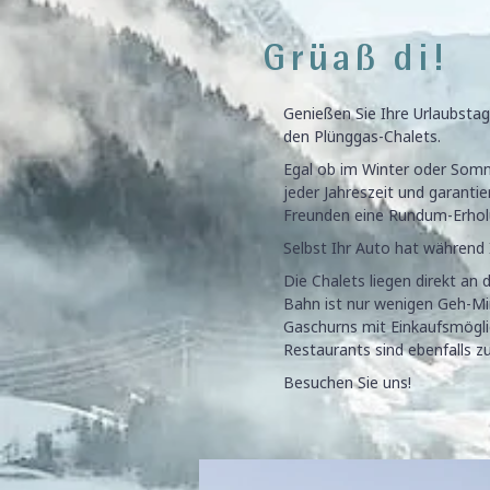
Grüaß di!
Genießen Sie Ihre Urlaubsta
den Plünggas-Chalets.
Egal ob im Winter oder Somm
jeder Jahreszeit und garantie
Freunden eine Rundum-Erholu
​Selbst Ihr Auto hat während
Die Chalets liegen direkt an 
Bahn ist nur wenigen Geh-Mi
Gaschurns mit Einkaufsmögli
Restaurants sind ebenfalls z
Besuchen Sie uns!